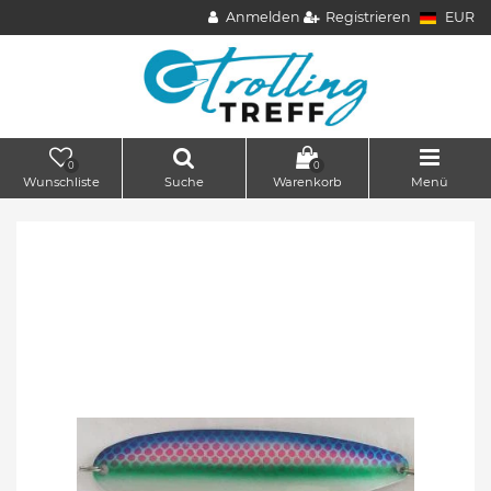
Anmelden
Registrieren
EUR
0
0
Wunschliste
Suche
Warenkorb
Menü