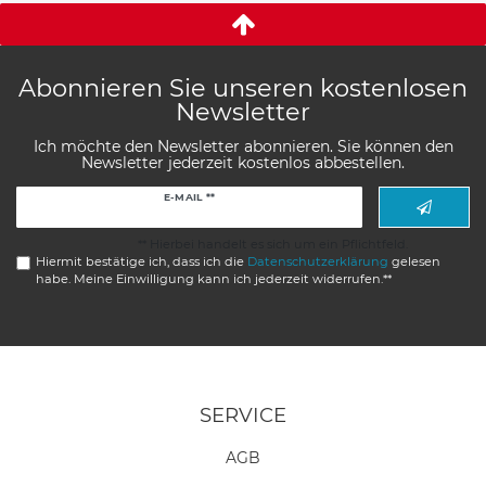
Abonnieren Sie unseren kostenlosen
Newsletter
Ich möchte den Newsletter abonnieren. Sie können den
Newsletter jederzeit kostenlos abbestellen.
Newsletter
E-MAIL **
Honig
** Hierbei handelt es sich um ein Pflichtfeld.
Hiermit bestätige ich, dass ich die
Daten­schutz­erklärung
gelesen
habe. Meine Einwilligung kann ich jederzeit widerrufen.**
SERVICE
AGB