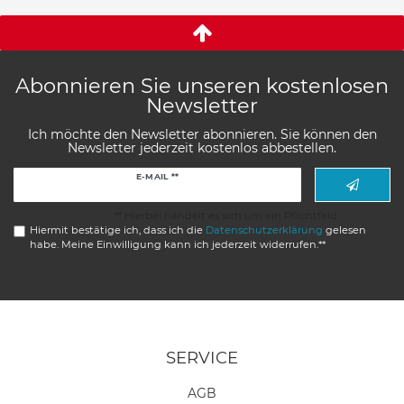
Abonnieren Sie unseren kostenlosen
Newsletter
Ich möchte den Newsletter abonnieren. Sie können den
Newsletter jederzeit kostenlos abbestellen.
Newsletter
E-MAIL **
Honig
** Hierbei handelt es sich um ein Pflichtfeld.
Hiermit bestätige ich, dass ich die
Daten­schutz­erklärung
gelesen
habe. Meine Einwilligung kann ich jederzeit widerrufen.**
SERVICE
AGB