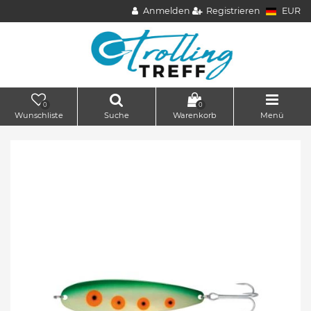
Anmelden
Registrieren
EUR
0
0
Wunschliste
Suche
Warenkorb
Menü