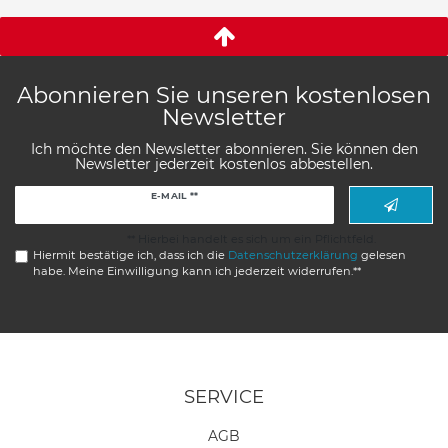
Abonnieren Sie unseren kostenlosen
Newsletter
Ich möchte den Newsletter abonnieren. Sie können den
Newsletter jederzeit kostenlos abbestellen.
Newsletter
E-MAIL **
Honig
** Hierbei handelt es sich um ein Pflichtfeld.
Hiermit bestätige ich, dass ich die
Daten­schutz­erklärung
gelesen
habe. Meine Einwilligung kann ich jederzeit widerrufen.**
SERVICE
AGB