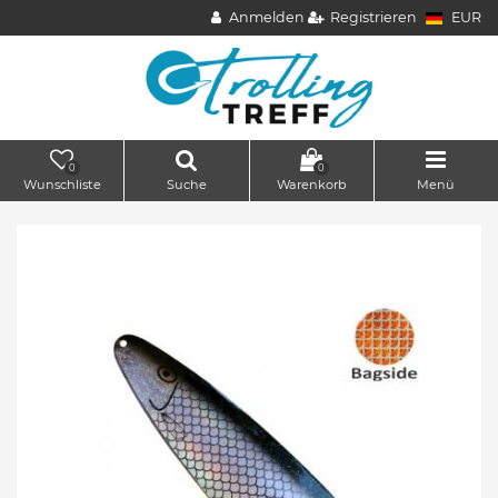
Anmelden
Registrieren
EUR
0
0
Wunschliste
Suche
Warenkorb
Menü