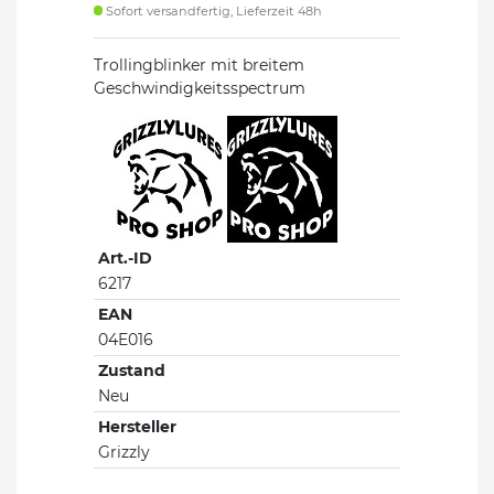
Sofort versandfertig, Lieferzeit 48h
Trollingblinker mit breitem
Geschwindigkeitsspectrum
Art.-ID
6217
EAN
04E016
Zustand
Neu
Hersteller
Grizzly