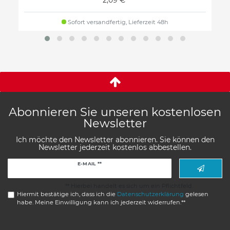
Sofort versandfertig, Lieferzeit 48h
Abonnieren Sie unseren kostenlosen
Newsletter
Ich möchte den Newsletter abonnieren. Sie können den
Newsletter jederzeit kostenlos abbestellen.
Newsletter
E-MAIL **
Honig
** Hierbei handelt es sich um ein Pflichtfeld.
Hiermit bestätige ich, dass ich die
Daten­schutz­erklärung
gelesen
habe. Meine Einwilligung kann ich jederzeit widerrufen.**