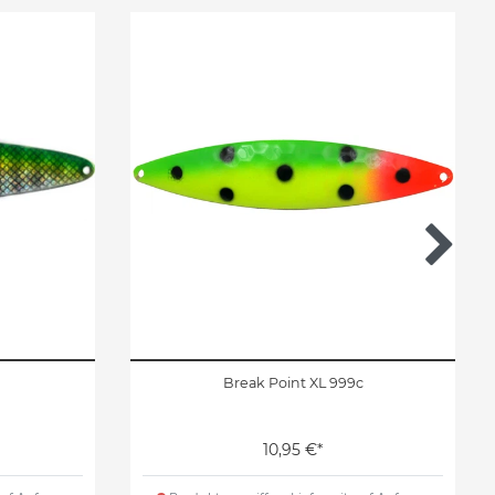
Break Point XL 999c
10,95 €*