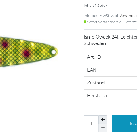
Inhalt
1
Stück
inkl. ges. MwSt. zzgl.
Versandk
Sofort versandfertig, Lieferz
Ismo Qwack 241, Leichter
Schweden
Art.-ID
EAN
Zustand
Hersteller
In 