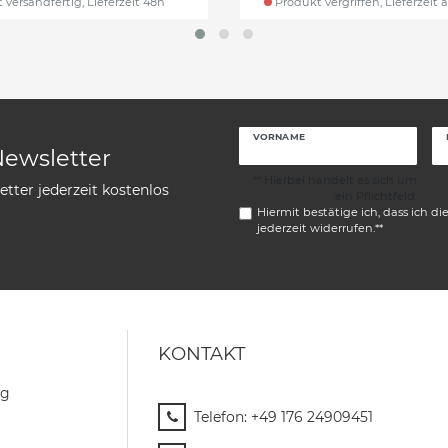
 versandfertig, Lieferzeit 48h
Produkt vergriffen, Lieferzeit 
VORNAME
Newsletter
** Hierbei handelt es sich um
tter jederzeit kostenlos
ein Pflichtfeld.
Hiermit bestätige ich, dass ich di
jederzeit widerrufen.**
KONTAKT
ng
Telefon:
+49 176 24909451