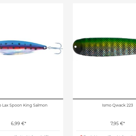
o Lax Spoon King Salmon
Ismo Qwack 223
6,99 €*
7,95 €*