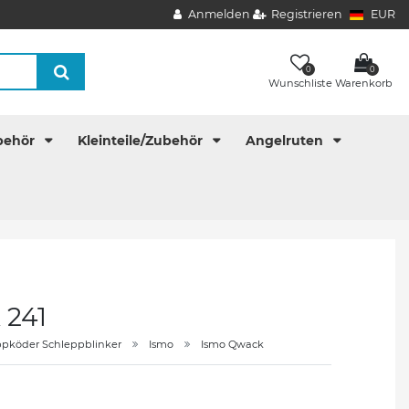
Anmelden
Registrieren
EUR
0
0
Wunschliste
Warenkorb
behör
Kleinteile/Zubehör
Angelruten
 241
ppköder Schleppblinker
Ismo
Ismo Qwack