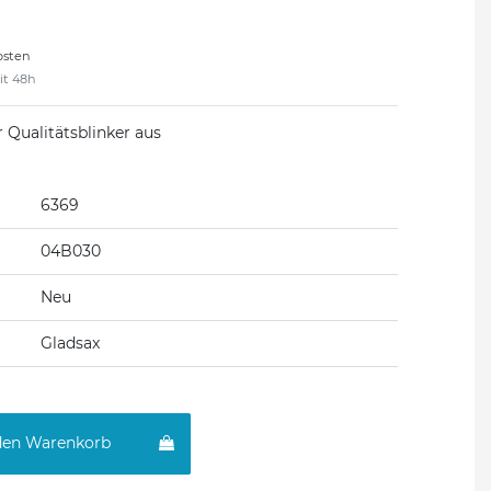
osten
eit 48h
 Qualitätsblinker aus
6369
04B030
Neu
Gladsax
den Warenkorb