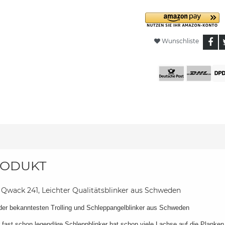
Wunschliste
ODUKT
Qwack 241, Leichter Qualitätsblinker aus Schweden
der bekanntesten Trolling und Schleppangelblinker aus Schweden
 fast schon legendäre Schleppblinker hat schon viele Lachse auf die Planken 