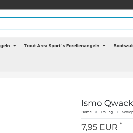
ngeln
Trout Area Sport´s Forellenangeln
Bootszu
Ismo Qwack
Home
Trolling
Schle
*
7,95 EUR