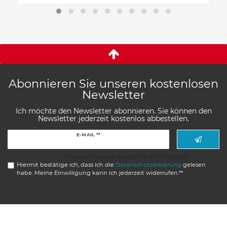
Abonnieren Sie unseren kostenlosen
Newsletter
Ich möchte den Newsletter abonnieren. Sie können den
Newsletter jederzeit kostenlos abbestellen.
Newsletter
E-MAIL **
Honig
** Hierbei handelt es sich um ein Pflichtfeld.
Hiermit bestätige ich, dass ich die
Daten­schutz­erklärung
gelesen
habe. Meine Einwilligung kann ich jederzeit widerrufen.**