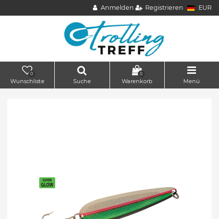
Anmelden
Registrieren
EUR
0
0
Wunschliste
Suche
Warenkorb
Menü