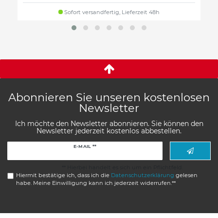
Sofort versandfertig, Lieferzeit 48h
Abonnieren Sie unseren kostenlosen
Newsletter
Ich möchte den Newsletter abonnieren. Sie können den
Newsletter jederzeit kostenlos abbestellen.
Newsletter
E-MAIL **
Honig
** Hierbei handelt es sich um ein Pflichtfeld.
Hiermit bestätige ich, dass ich die
Daten­schutz­erklärung
gelesen
habe. Meine Einwilligung kann ich jederzeit widerrufen.**