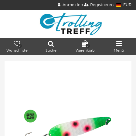
Anmelden
Registrieren
EUR
0
0
Wunschliste
Suche
Warenkorb
Menü