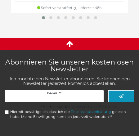
Sofort versandfertig, Lieferzeit 48h
Abonnieren Sie unseren kostenlosen
Newsletter
Ich möchte den Newsletter abonnieren. Sie können den
Newsletter jederzeit kostenlos abbestellen.
Newsletter
E-MAIL **
Honig
** Hierbei handelt es sich um ein Pflichtfeld.
Hiermit bestätige ich, dass ich die
Daten­schutz­erklärung
gelesen
habe. Meine Einwilligung kann ich jederzeit widerrufen.**