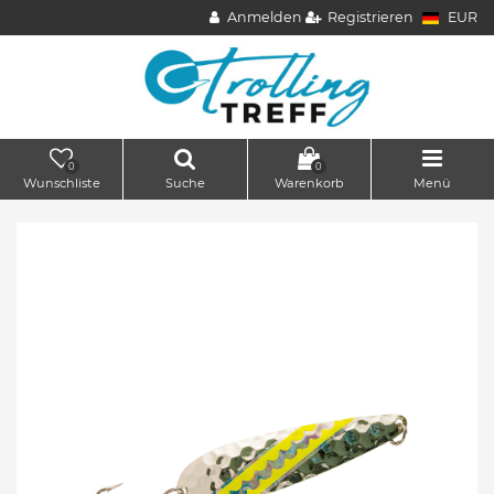
Anmelden
Registrieren
EUR
0
0
Wunschliste
Suche
Warenkorb
Menü