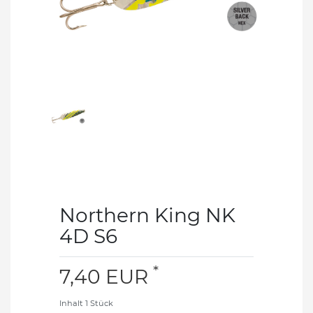
Northern King NK
4D S6
*
7,40 EUR
Inhalt
1
Stück