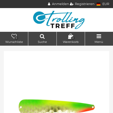
Anmelden
Registrieren
EUR
0
0
Wunschliste
Suche
Warenkorb
Menü