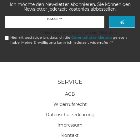
Ich möchte den Newsletter abonnieren. Sie können den
Newsletter jederzeit kostenlos abbestellen.
Newsletter
E-MAIL **
Honig
** Hierbei handelt es sich um ein Pflichtfeld.
Hiermit bestätige ich, dass ich die
Daten­schutz­erklärung
gelesen
habe. Meine Einwilligung kann ich jederzeit widerrufen.**
SERVICE
AGB
Widerrufs­recht
Daten­schutz­erklärung
Impressum
Kontakt