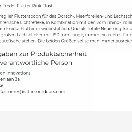
 Freddi Flutter Pink Flush
agiler Flutterspoon für das Dorsch-, Meerforellen- und Lachssc
ührerische Lichtreflexe, in Kombination mit den vom Rhino-Tr
en Freddi Flutter unwiderstehlich. Und als totale Neuerung für d
rgroßen Lachsblinker mit 190 mm Länge, immer ein echtes Pfund
Beutefische stehen. Die beiden Größen sollte man immer ausrei
aben zur Produktsicherheit
verantwortliche Person
ton Innovations
enlaan 3a
se
Customer@ratheroutdoors.com