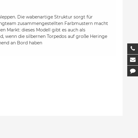
hleppen. Die wabenartige Struktur sorgt für
ollingteam zusammengestellten Farbmustern macht
en Markt: dieses Modell gibt es auch als
, wenn die silbernen Torpedos auf große Heringe
chend an Bord haben
T
M
K