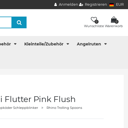
Anmelden
Registrieren
EUR
0
0
Wunschliste
Warenkorb
behör
Kleinteile/Zubehör
Angelruten
 Flutter Pink Flush
ppköder Schleppblinker
Rhino Trolling Spoons