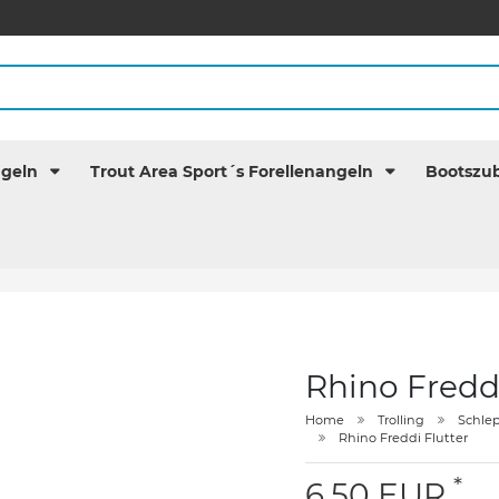
ngeln
Trout Area Sport´s Forellenangeln
Bootszu
Rhino Freddi
Home
Trolling
Schle
Rhino Freddi Flutter
*
6,50 EUR