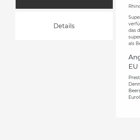
Rhino
Super
verf
Details
das d
supe
als 
Ang
EU 
Pres
Denn
Beer
Euro