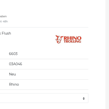
osten
eit 48h
k Flush
6603
03A046
Neu
Rhino