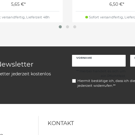
5,65 €*
6,50 €*
 versandfertig, Lieferzeit 48h
Sofort versandfertig, Liefer
VORNAME
Newsletter
** Hierbei handelt es sich um
tter jederzeit kostenlos
ein Pflichtfeld.
Hiermit bestätige ich, dass ich di
jederzeit widerrufen.**
KONTAKT