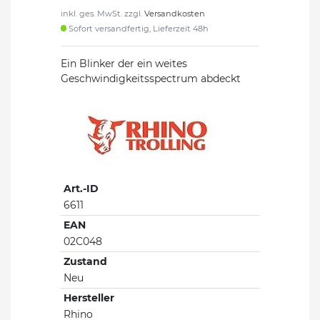
inkl. ges. MwSt. zzgl.
Versandkosten
Sofort versandfertig, Lieferzeit 48h
Ein Blinker der ein weites
Geschwindigkeitsspectrum abdeckt
Art.-ID
6611
EAN
02C048
Zustand
Neu
Hersteller
Rhino