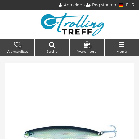
Anmelden
Registrieren
EUR
0
0
Wunschliste
Suche
Warenkorb
Menü