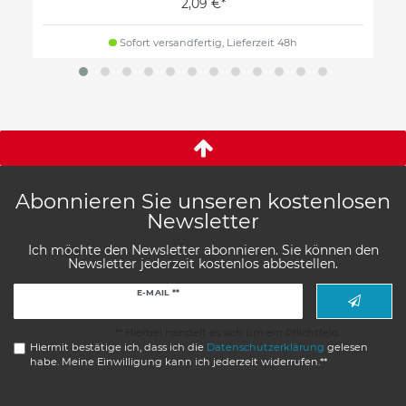
2,09 €*
Sofort versandfertig, Lieferzeit 48h
Abonnieren Sie unseren kostenlosen
Newsletter
Ich möchte den Newsletter abonnieren. Sie können den
Newsletter jederzeit kostenlos abbestellen.
Newsletter
E-MAIL **
Honig
** Hierbei handelt es sich um ein Pflichtfeld.
Hiermit bestätige ich, dass ich die
Daten­schutz­erklärung
gelesen
habe. Meine Einwilligung kann ich jederzeit widerrufen.**