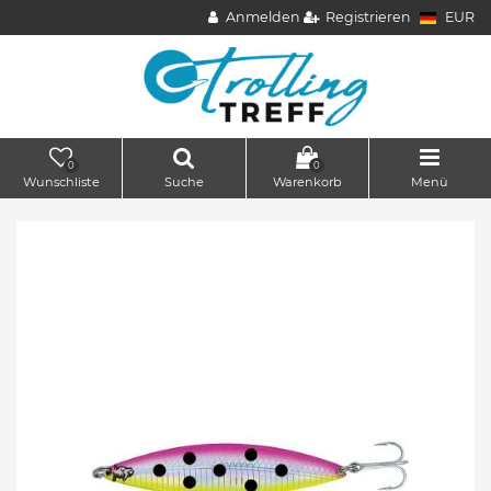
Anmelden
Registrieren
EUR
0
0
Wunschliste
Suche
Warenkorb
Menü