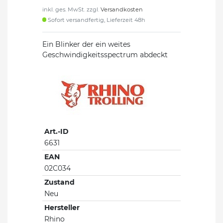
inkl. ges. MwSt. zzgl.
Versandkosten
Sofort versandfertig, Lieferzeit 48h
Ein Blinker der ein weites
Geschwindigkeitsspectrum abdeckt
Art.-ID
6631
EAN
02C034
Zustand
Neu
Hersteller
Rhino