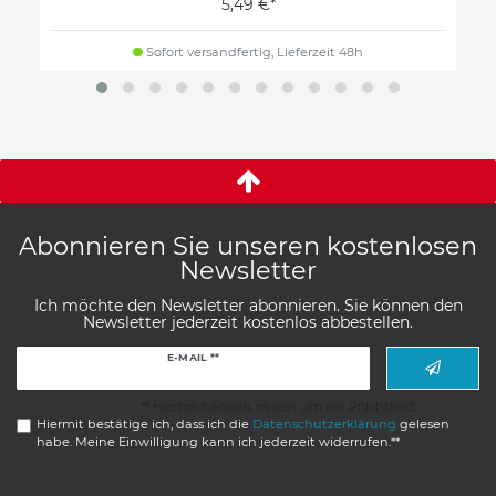
5,49 €*
Sofort versandfertig, Lieferzeit 48h
Abonnieren Sie unseren kostenlosen
Newsletter
Ich möchte den Newsletter abonnieren. Sie können den
Newsletter jederzeit kostenlos abbestellen.
Newsletter
E-MAIL **
Honig
** Hierbei handelt es sich um ein Pflichtfeld.
Hiermit bestätige ich, dass ich die
Daten­schutz­erklärung
gelesen
habe. Meine Einwilligung kann ich jederzeit widerrufen.**