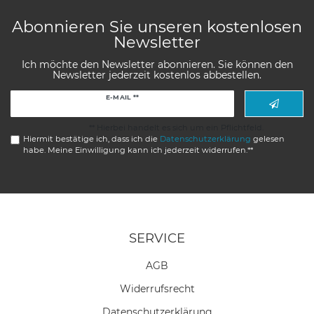
Abonnieren Sie unseren kostenlosen
Newsletter
Ich möchte den Newsletter abonnieren. Sie können den
Newsletter jederzeit kostenlos abbestellen.
Newsletter
E-MAIL **
Honig
** Hierbei handelt es sich um ein Pflichtfeld.
Hiermit bestätige ich, dass ich die
Daten­schutz­erklärung
gelesen
habe. Meine Einwilligung kann ich jederzeit widerrufen.**
SERVICE
AGB
Widerrufs­recht
Daten­schutz­erklärung