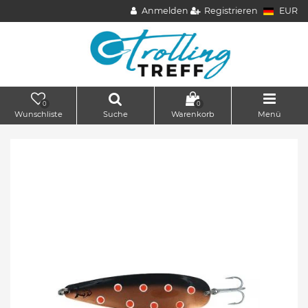
Anmelden
Registrieren
EUR
0
0
Wunschliste
Suche
Warenkorb
Menü