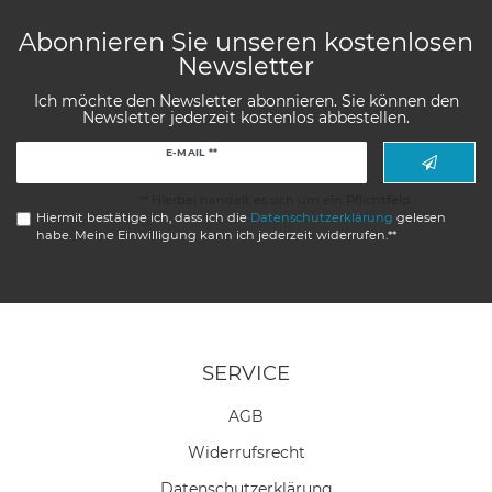
Abonnieren Sie unseren kostenlosen
Newsletter
Ich möchte den Newsletter abonnieren. Sie können den
Newsletter jederzeit kostenlos abbestellen.
Newsletter
E-MAIL **
Honig
** Hierbei handelt es sich um ein Pflichtfeld.
Hiermit bestätige ich, dass ich die
Daten­schutz­erklärung
gelesen
habe. Meine Einwilligung kann ich jederzeit widerrufen.**
SERVICE
AGB
Widerrufs­recht
Daten­schutz­erklärung