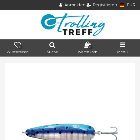
Anmelden
Registrieren
EUR
0
0
Wunschliste
Suche
Warenkorb
Menü