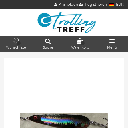
Anmelden
Registrieren
EUR
0
0
Wunschliste
Suche
Warenkorb
Menü