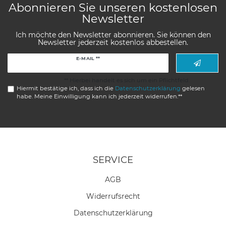
Abonnieren Sie unseren kostenlosen
Newsletter
Ich möchte den Newsletter abonnieren. Sie können den
Newsletter jederzeit kostenlos abbestellen.
Newsletter
E-MAIL **
Honig
** Hierbei handelt es sich um ein Pflichtfeld.
Hiermit bestätige ich, dass ich die
Daten­schutz­erklärung
gelesen
habe. Meine Einwilligung kann ich jederzeit widerrufen.**
SERVICE
AGB
Widerrufs­recht
Daten­schutz­erklärung