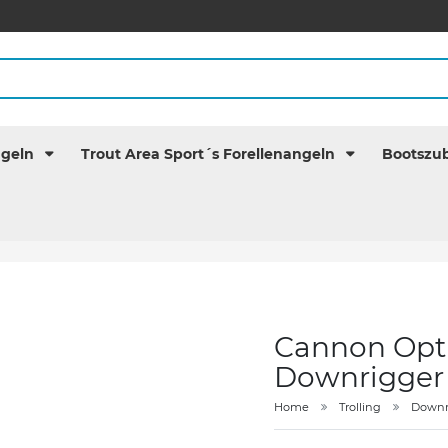
ngeln
Trout Area Sport´s Forellenangeln
Bootszu
Cannon Opt
Downrigger
Home
Trolling
Downr