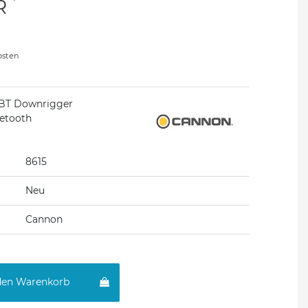
*
UR
osten
BT Downrigger
uetooth
8615
Neu
Cannon
den Warenkorb