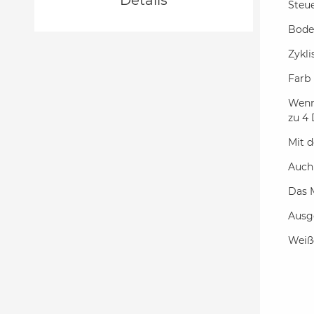
Steu
Bode
Zykl
Farb 
Wenn
zu 4
Mit 
Auch
Das 
Ausg
Weiß