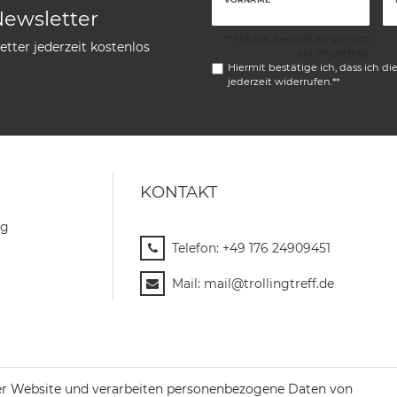
Newsletter
** Hierbei handelt es sich um
tter jederzeit kostenlos
ein Pflichtfeld.
Hiermit bestätige ich, dass ich di
jederzeit widerrufen.**
KONTAKT
ng
Telefon:
+49 176 24909451
Mail:
mail@trollingtreff.de
er Website und verarbeiten personenbezogene Daten von