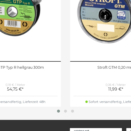
GTP Typ R hellgrau 300m
Stroft GTM 0,20 
0,18 € / Meter
0,06 € / Meter
54,75 €*
11,99 €*
versandfertig, Lieferzeit 48h
Sofort versandfertig, Lief
VORNAME