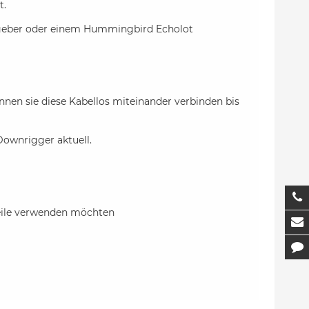
t.
tgeber oder einem Hummingbird Echolot
n sie diese Kabellos miteinander verbinden bis
ownrigger aktuell.
T
seile verwenden möchten
M
K