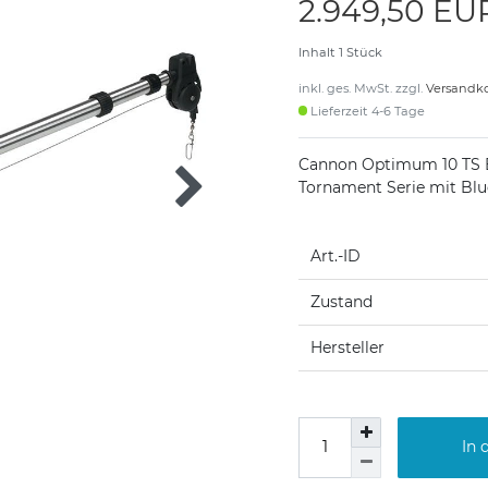
2.949,50 E
Inhalt
1
Stück
inkl. ges. MwSt. zzgl.
Versandk
Lieferzeit 4-6 Tage
Cannon Optimum 10 TS 
Tornament Serie mit Bl
Art.-ID
Zustand
Hersteller
In 