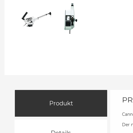
PR
Produkt
Cann
Der 
Details