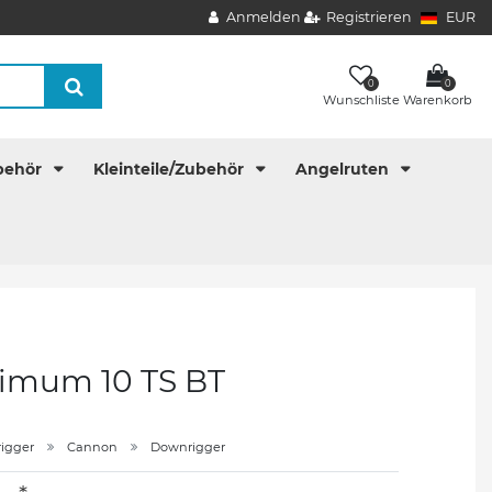
Anmelden
Registrieren
EUR
0
0
Wunschliste
Warenkorb
behör
Kleinteile/Zubehör
Angelruten
imum 10 TS BT
igger
Cannon
Downrigger