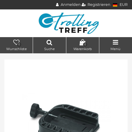
Anmelden
Registrieren
EUR
0
0
Wunschliste
Suche
Warenkorb
Menü