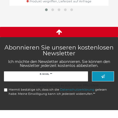
Produkt vergriffen, Lieferzeit auf Anfrage
Abonnieren Sie unseren kostenlosen
Newsletter
Ich möchte den Newsletter abonnieren. Sie können den
Newsletter jederzeit kostenlos abbestellen.
Newsletter
E-MAIL **
Honig
** Hierbei handelt es sich um ein Pflichtfeld.
Hiermit bestätige ich, dass ich die
Daten­schutz­erklärung
gelesen
habe. Meine Einwilligung kann ich jederzeit widerrufen.**