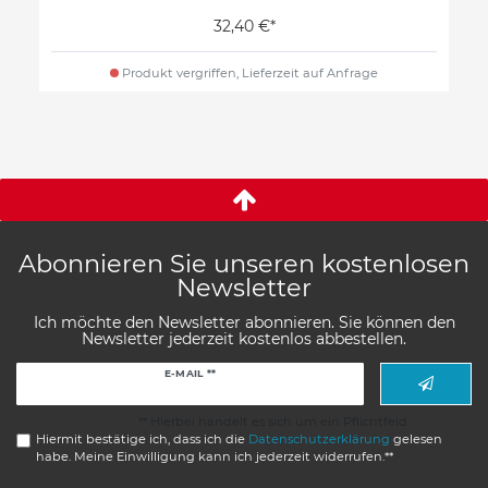
32,40 €*
Produkt vergriffen, Lieferzeit auf Anfrage
Abonnieren Sie unseren kostenlosen
Newsletter
Ich möchte den Newsletter abonnieren. Sie können den
Newsletter jederzeit kostenlos abbestellen.
Newsletter
E-MAIL **
Honig
** Hierbei handelt es sich um ein Pflichtfeld.
Hiermit bestätige ich, dass ich die
Daten­schutz­erklärung
gelesen
habe. Meine Einwilligung kann ich jederzeit widerrufen.**