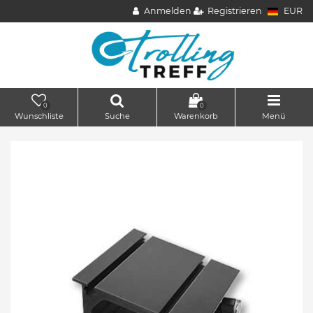
Anmelden
Registrieren
EUR
0
0
Wunschliste
Suche
Warenkorb
Menü