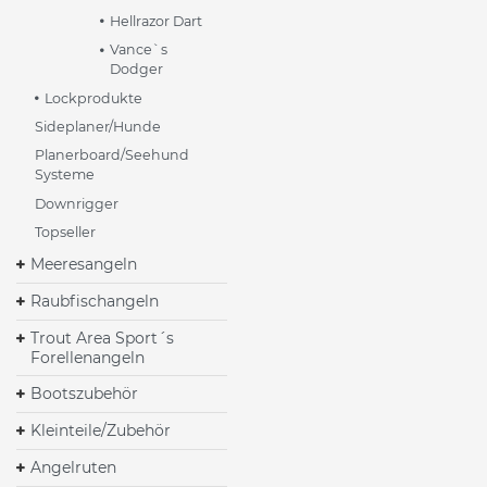
Hellrazor Dart
Vance`s
Dodger
Lockprodukte
Sideplaner/Hunde
Planerboard/Seehund
Systeme
Downrigger
Topseller
Meeresangeln
Raubfischangeln
Trout Area Sport´s
Forellenangeln
Bootszubehör
Kleinteile/Zubehör
Angelruten