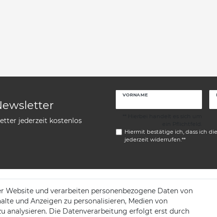
VORNAME
Newsletter
** Hierbei handelt es sich um
tter jederzeit kostenlos
ein Pflichtfeld.
Hiermit bestätige ich, dass ich di
jederzeit widerrufen.**
er Website und verarbeiten personenbezogene Daten von
KONTAKT
halte und Anzeigen zu personalisieren, Medien von
zu analysieren. Die Datenverarbeitung erfolgt erst durch