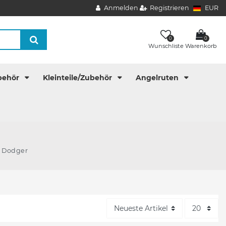
Anmelden
Registrieren
EUR
0
0
Wunschliste
Warenkorb
behör
Kleinteile/Zubehör
Angelruten
- Dodger