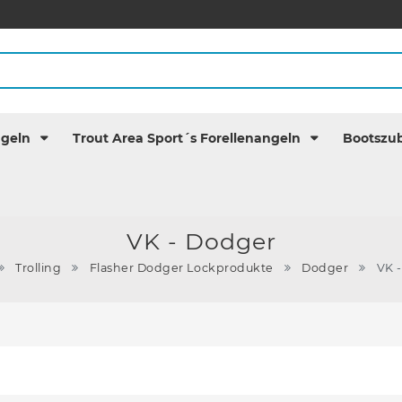
ngeln
Trout Area Sport´s Forellenangeln
Bootszu
VK - Dodger
Trolling
Flasher Dodger Lockprodukte
Dodger
VK 