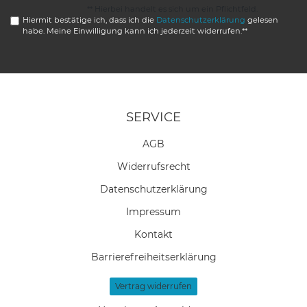
** Hierbei handelt es sich um ein Pflichtfeld.
Hiermit bestätige ich, dass ich die
Daten­schutz­erklärung
gelesen
habe. Meine Einwilligung kann ich jederzeit widerrufen.**
SERVICE
AGB
Widerrufs­recht
Daten­schutz­erklärung
Impressum
Kontakt
Barrierefreiheitserklärung
Vertrag widerrufen