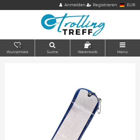
Anmelden
Registrieren
EUR
0
0
Wunschliste
Suche
Warenkorb
Menü