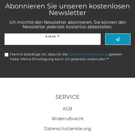
Abonnieren Sie unseren kostenlosen
Newsletter
Ich möchte den Newsletter abonnieren. Sie können den
Newsletter jederzeit kostenlos abbestellen.
Newsletter
E-MAIL **
Honig
** Hierbei handelt es sich um ein Pflichtfeld.
Hiermit bestätige ich, dass ich die
Daten­schutz­erklärung
gelesen
habe. Meine Einwilligung kann ich jederzeit widerrufen.**
SERVICE
AGB
Widerrufs­recht
Daten­schutz­erklärung