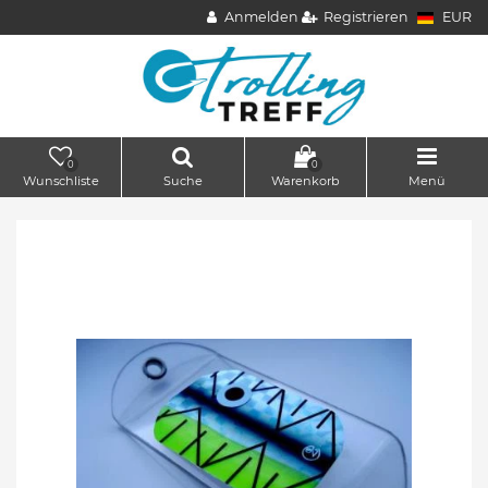
Anmelden
Registrieren
EUR
0
0
Wunschliste
Suche
Warenkorb
Menü