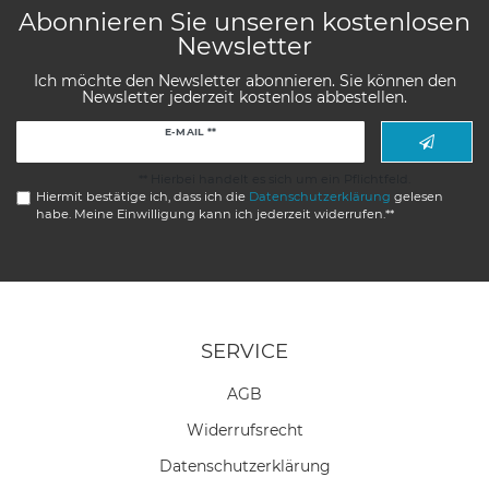
Abonnieren Sie unseren kostenlosen
Newsletter
Ich möchte den Newsletter abonnieren. Sie können den
Newsletter jederzeit kostenlos abbestellen.
Newsletter
E-MAIL **
Honig
** Hierbei handelt es sich um ein Pflichtfeld.
Hiermit bestätige ich, dass ich die
Daten­schutz­erklärung
gelesen
habe. Meine Einwilligung kann ich jederzeit widerrufen.**
SERVICE
AGB
Widerrufs­recht
Daten­schutz­erklärung