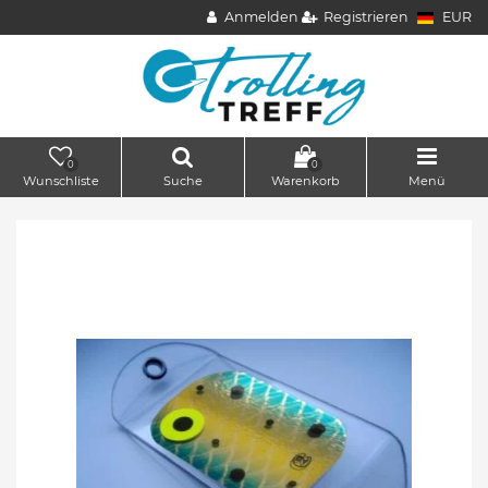
Anmelden
Registrieren
EUR
0
0
Wunschliste
Suche
Warenkorb
Menü