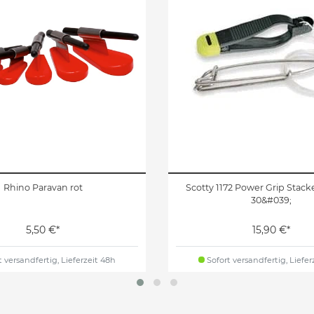
Rhino Paravan rot
Scotty 1172 Power Grip Stack
30&#039;
5,50 €*
15,90 €*
 versandfertig, Lieferzeit 48h
Sofort versandfertig, Liefer