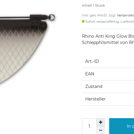
Inhalt
1
Stück
inkl. ges. MwSt. zzgl.
Versandk
Sofort versandfertig, Lieferz
Rhino Anti King Glow Bl
Schlepphilsmittel von R
Art.-ID
EAN
Zustand
Hersteller
In 