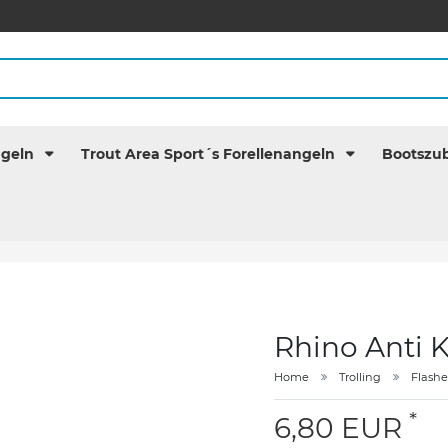
ngeln
Trout Area Sport´s Forellenangeln
Bootszu
Rhino Anti 
Home
Trolling
Flash
*
6,80 EUR