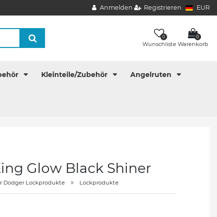
Anmelden
Registrieren
EUR
0
0
Wunschliste
Warenkorb
behör
Kleinteile/Zubehör
Angelruten
King Glow Black Shiner
er Dodger Lockprodukte
Lockprodukte