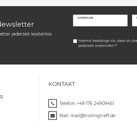
VORNAME
Newsletter
** Hierbei handelt es sich um
tter jederzeit kostenlos
ein Pflichtfeld.
Hiermit bestätige ich, dass ich di
jederzeit widerrufen.**
KONTAKT
ng
Telefon:
+49 176 24909451
Mail:
mail@trollingtreff.de