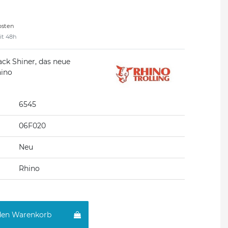
osten
eit 48h
ack Shiner, das neue
hino
6545
06F020
Neu
Rhino
den Warenkorb