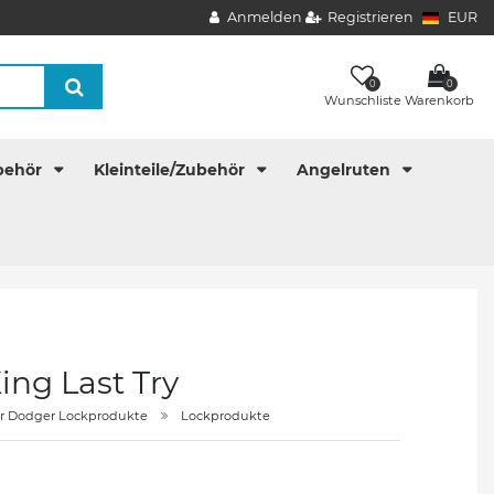
Anmelden
Registrieren
EUR
0
0
Wunschliste
Warenkorb
behör
Kleinteile/Zubehör
Angelruten
ing Last Try
er Dodger Lockprodukte
Lockprodukte