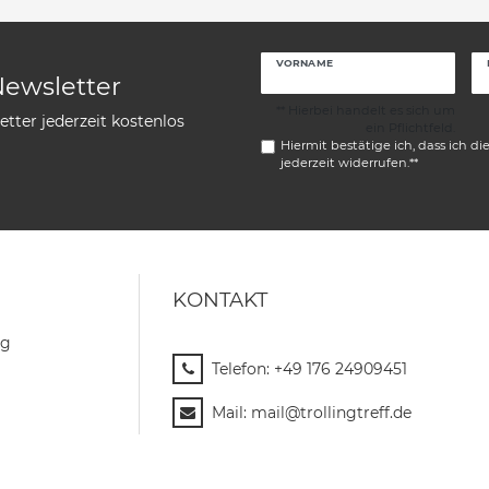
VORNAME
Newsletter
** Hierbei handelt es sich um
tter jederzeit kostenlos
ein Pflichtfeld.
Hiermit bestätige ich, dass ich di
jederzeit widerrufen.**
KONTAKT
ng
Telefon:
+49 176 24909451
Mail:
mail@trollingtreff.de