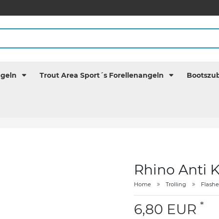
ngeln
Trout Area Sport´s Forellenangeln
Bootszu
Rhino Anti K
Home
Trolling
Flash
*
6,80 EUR