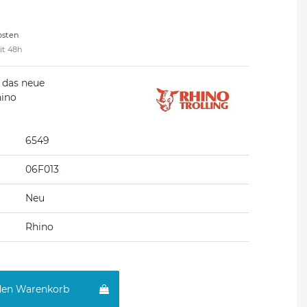
osten
eit 48h
, das neue
hino
6549
06F013
Neu
Rhino
den Warenkorb