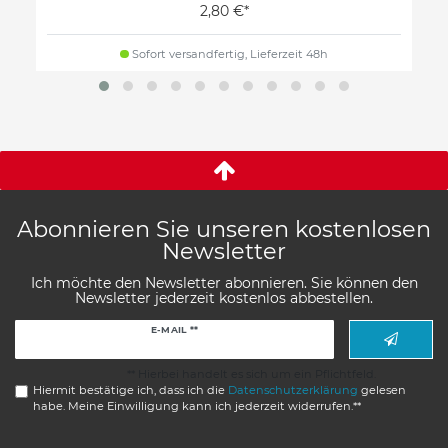
2,80 €*
Sofort versandfertig, Lieferzeit 48h
Abonnieren Sie unseren kostenlosen
Newsletter
Ich möchte den Newsletter abonnieren. Sie können den
Newsletter jederzeit kostenlos abbestellen.
Newsletter
E-MAIL **
Honig
** Hierbei handelt es sich um ein Pflichtfeld.
Hiermit bestätige ich, dass ich die
Daten­schutz­erklärung
gelesen
habe. Meine Einwilligung kann ich jederzeit widerrufen.**