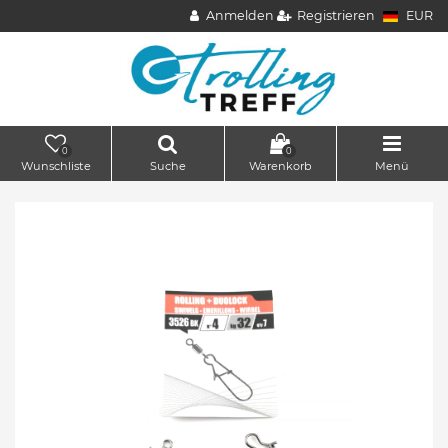
Anmelden
Registrieren
EUR
0
0
Wunschliste
Suche
Warenkorb
Menü