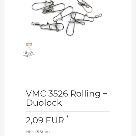
VMC 3526 Rolling +
Duolock
*
2,09 EUR
Inhalt
5
Stück