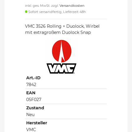
inkl. ges. MwSt. zzgl.
Versandkosten
Sofort versandfertig, Lieferzeit 48h
VMC 3526 Rolling + Duolock, Wirbel
mit extragroßem Duolock Snap
Art.-ID
7842
EAN
05F027
Zustand
Neu
Hersteller
VMC