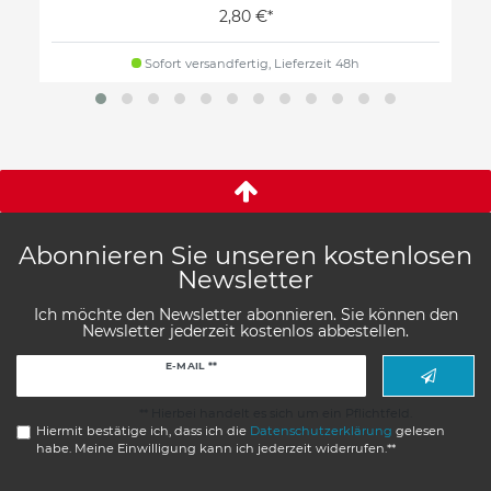
2,80 €*
Sofort versandfertig, Lieferzeit 48h
Abonnieren Sie unseren kostenlosen
Newsletter
Ich möchte den Newsletter abonnieren. Sie können den
Newsletter jederzeit kostenlos abbestellen.
Newsletter
E-MAIL **
Honig
** Hierbei handelt es sich um ein Pflichtfeld.
Hiermit bestätige ich, dass ich die
Daten­schutz­erklärung
gelesen
habe. Meine Einwilligung kann ich jederzeit widerrufen.**