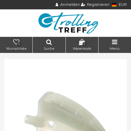
Anmelden
Registrieren
EUR
0
0
Wunschliste
Suche
Warenkorb
Menü