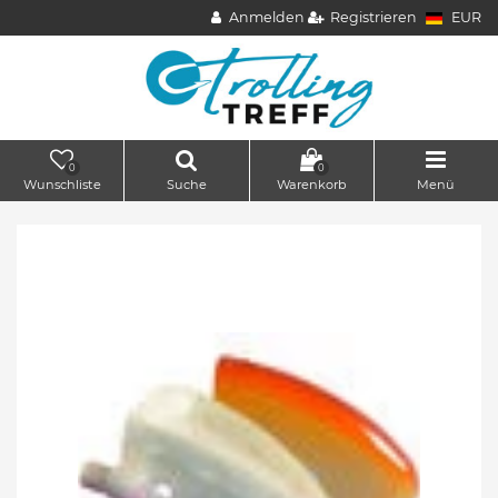
Anmelden
Registrieren
EUR
0
0
Wunschliste
Suche
Warenkorb
Menü