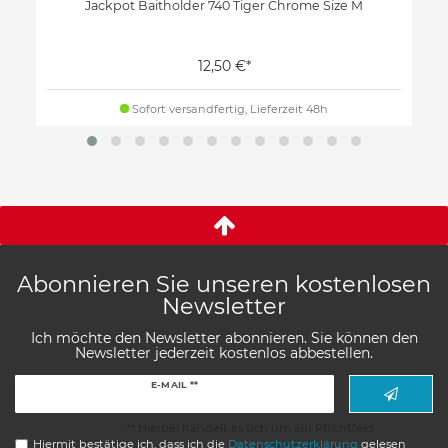
Jackpot Baitholder 740 Tiger Chrome Size M
12,50 €*
Sofort versandfertig, Lieferzeit 48h
Abonnieren Sie unseren kostenlosen
Newsletter
Ich möchte den Newsletter abonnieren. Sie können den
Newsletter jederzeit kostenlos abbestellen.
Newsletter
E-MAIL **
Honig
** Hierbei handelt es sich um ein Pflichtfeld.
Hiermit bestätige ich, dass ich die
Daten­schutz­erklärung
gelesen