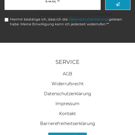
Newsletter
E-MAIL **
Honig
** Hierbei handelt es sich um ein Pflichtfeld.
Hiermit bestätige ich, dass ich die
Daten­schutz­erklärung
gelesen
habe. Meine Einwilligung kann ich jederzeit widerrufen.**
SERVICE
AGB
Widerrufs­recht
Daten­schutz­erklärung
Impressum
Kontakt
Barrierefreiheitserklärung