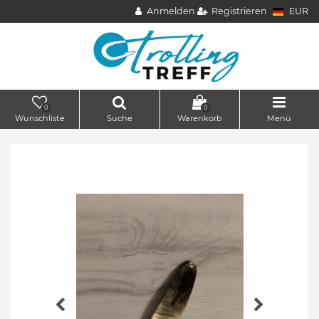
Anmelden
Registrieren
EUR
0
0
Wunschliste
Suche
Warenkorb
Menü