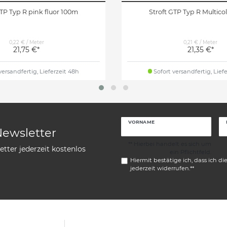
GTP Typ R pink fluor 100m
Stroft GTP Typ R Multico
0,22 € / Meter
0,21 € / Meter
21,75 €*
21,35 €*
versandfertig, Lieferzeit 48h
Sofort versandfertig, Lief
VORNAME
Newsletter
** Hierbei handelt es sich um
tter jederzeit kostenlos
ein Pflichtfeld.
Hiermit bestätige ich, dass ich di
jederzeit widerrufen.**