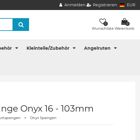
Anmelden
Registrieren
EUR
0
0
Wunschliste
Warenkorb
behör
Kleinteile/Zubehör
Angelruten
nge Onyx 16 - 103mm
uttspangen
Onyx Spangen