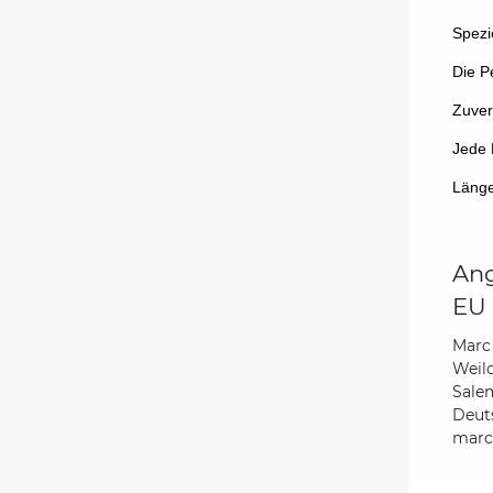
Spezi
Die P
Zuver
Jede 
Länge
Ang
EU 
Marc
Weild
Sale
Deut
marc