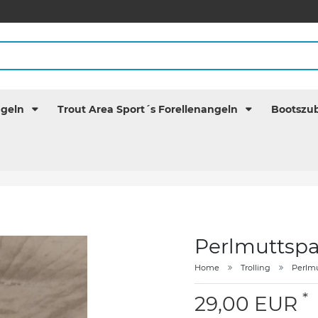
ngeln
Trout Area Sport´s Forellenangeln
Bootszu
Perlmuttspa
Home
Trolling
Perlm
*
29,00 EUR