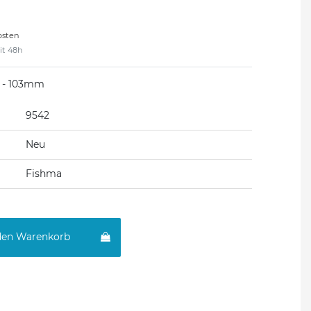
osten
eit 48h
6 - 103mm
9542
Neu
Fishma
den Warenkorb