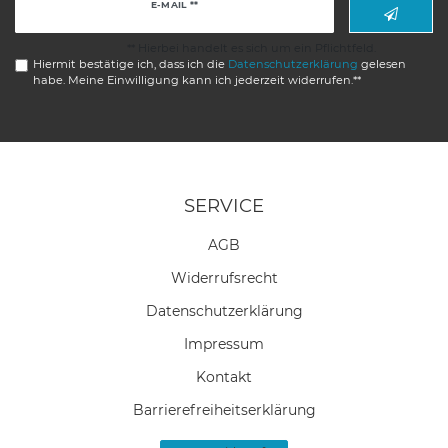
Newsletter
E-MAIL **
Honig
** Hierbei handelt es sich um ein Pflichtfeld.
Hiermit bestätige ich, dass ich die
Daten­schutz­erklärung
gelesen
habe. Meine Einwilligung kann ich jederzeit widerrufen.**
SERVICE
AGB
Widerrufs­recht
Daten­schutz­erklärung
Impressum
Kontakt
Barrierefreiheitserklärung