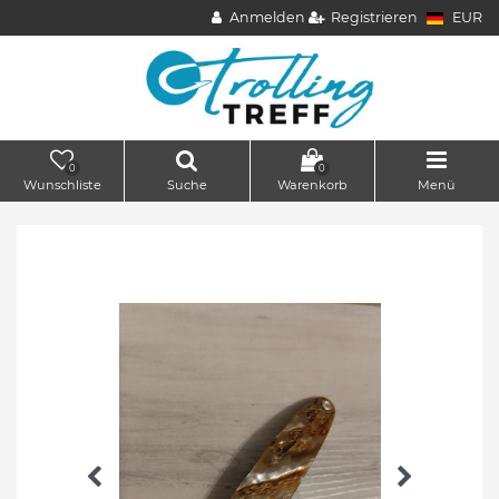
Anmelden
Registrieren
EUR
0
0
Wunschliste
Suche
Warenkorb
Menü