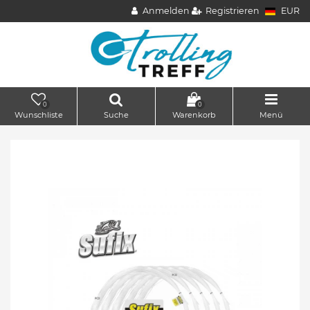
Anmelden
Registrieren
EUR
0
0
Wunschliste
Suche
Warenkorb
Menü