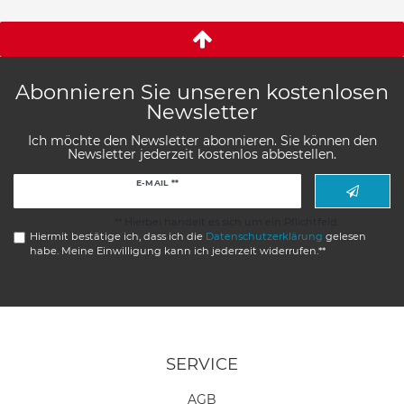
Abonnieren Sie unseren kostenlosen
Newsletter
Ich möchte den Newsletter abonnieren. Sie können den
Newsletter jederzeit kostenlos abbestellen.
Newsletter
E-MAIL **
Honig
** Hierbei handelt es sich um ein Pflichtfeld.
Hiermit bestätige ich, dass ich die
Daten­schutz­erklärung
gelesen
habe. Meine Einwilligung kann ich jederzeit widerrufen.**
SERVICE
AGB