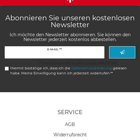
Abonnieren Sie unseren kostenlosen
Newsletter
Ich möchte den Newsletter abonnieren. Sie können den
Newsletter jederzeit kostenlos abbestellen.
Newsletter
E-MAIL **
Honig
** Hierbei handelt es sich um ein Pflichtfeld.
Hiermit bestätige ich, dass ich die
Daten­schutz­erklärung
gelesen
habe. Meine Einwilligung kann ich jederzeit widerrufen.**
SERVICE
AGB
Widerrufs­recht