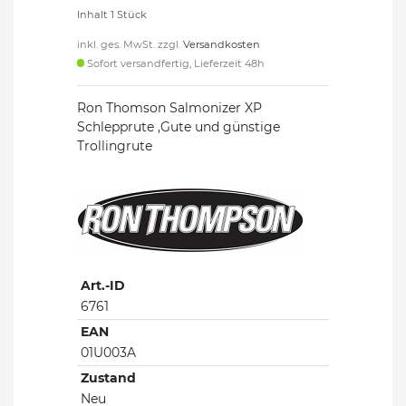
Inhalt
1
Stück
inkl. ges. MwSt. zzgl.
Versandkosten
Sofort versandfertig, Lieferzeit 48h
Ron Thomson Salmonizer XP
Schlepprute ,Gute und günstige
Trollingrute
Art.-ID
6761
EAN
01U003A
Zustand
Neu