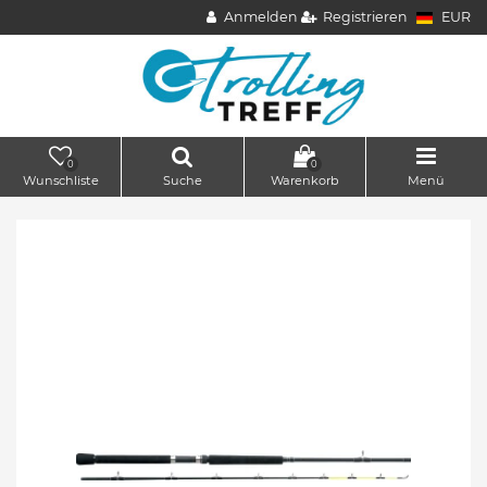
Anmelden
Registrieren
EUR
0
0
Wunschliste
Suche
Warenkorb
Menü