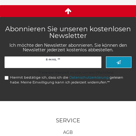
Abonnieren Sie unseren kostenlosen
Newsletter
Ich möchte den Newsletter abonnieren. Sie können den
Newsletter jederzeit kostenlos abbestellen.
Newsletter
E-MAIL **
Honig
** Hierbei handelt es sich um ein Pflichtfeld.
Hiermit bestätige ich, dass ich die
Daten­schutz­erklärung
gelesen
habe. Meine Einwilligung kann ich jederzeit widerrufen.**
SERVICE
AGB