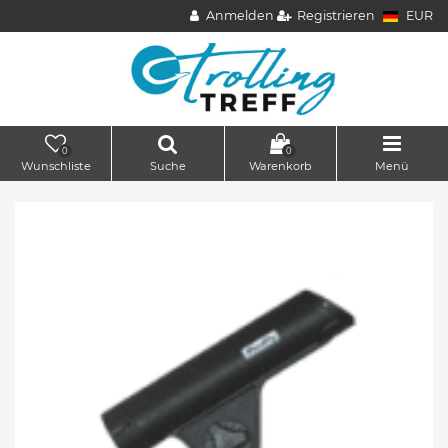
Anmelden
Registrieren
EUR
0
0
Wunschliste
Suche
Warenkorb
Menü