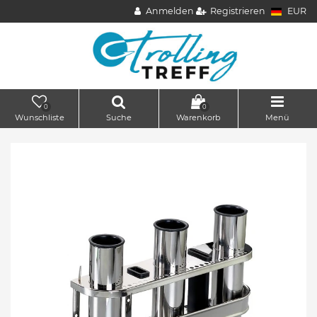
Anmelden
Registrieren
EUR
0
0
Wunschliste
Suche
Warenkorb
Menü