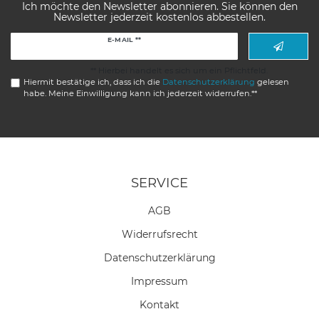
Ich möchte den Newsletter abonnieren. Sie können den
Newsletter jederzeit kostenlos abbestellen.
Newsletter
E-MAIL **
Honig
** Hierbei handelt es sich um ein Pflichtfeld.
Hiermit bestätige ich, dass ich die
Daten­schutz­erklärung
gelesen
habe. Meine Einwilligung kann ich jederzeit widerrufen.**
SERVICE
AGB
Widerrufs­recht
Daten­schutz­erklärung
Impressum
Kontakt