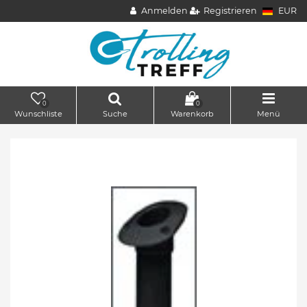
Anmelden
Registrieren
EUR
0
0
Wunschliste
Suche
Warenkorb
Menü