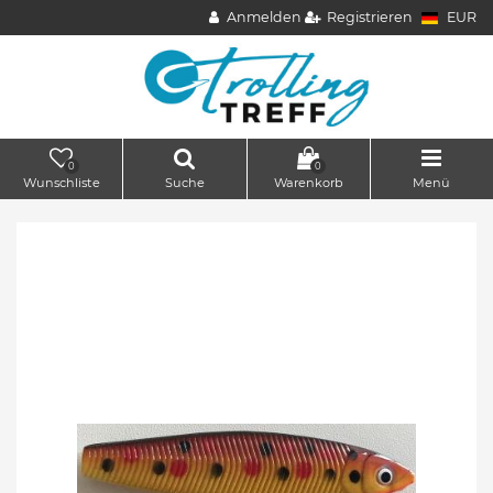
Anmelden
Registrieren
EUR
0
0
Wunschliste
Suche
Warenkorb
Menü