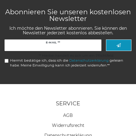
Abonnieren Sie unseren kostenlosen
Newsletter
Ich möchte den Newsletter abonnieren. Sie können den
Newsletter jederzeit kostenlos abbestellen.
Newsletter
E-MAIL **
Honig
** Hierbei handelt es sich um ein Pflichtfeld.
Hiermit bestätige ich, dass ich die
Daten­schutz­erklärung
gelesen
habe. Meine Einwilligung kann ich jederzeit widerrufen.**
SERVICE
AGB
Widerrufs­recht
Daten­schutz­erklärung