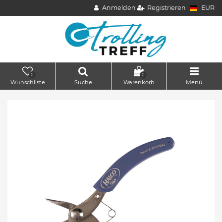
Anmelden
Registrieren
EUR
0
0
Wunschliste
Suche
Warenkorb
Menü