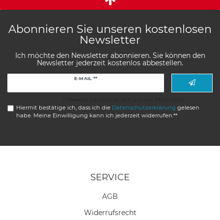
Abonnieren Sie unseren kostenlosen
Newsletter
Ich möchte den Newsletter abonnieren. Sie können den
Newsletter jederzeit kostenlos abbestellen.
Newsletter
E-MAIL **
Honig
** Hierbei handelt es sich um ein Pflichtfeld.
Hiermit bestätige ich, dass ich die
Daten­schutz­erklärung
gelesen
habe. Meine Einwilligung kann ich jederzeit widerrufen.**
SERVICE
AGB
Widerrufs­recht