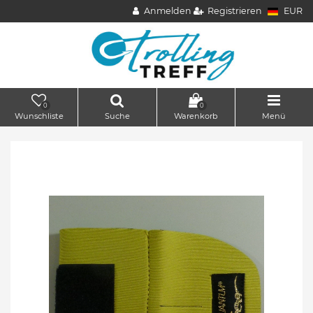
Anmelden
Registrieren
EUR
0
0
Wunschliste
Suche
Warenkorb
Menü