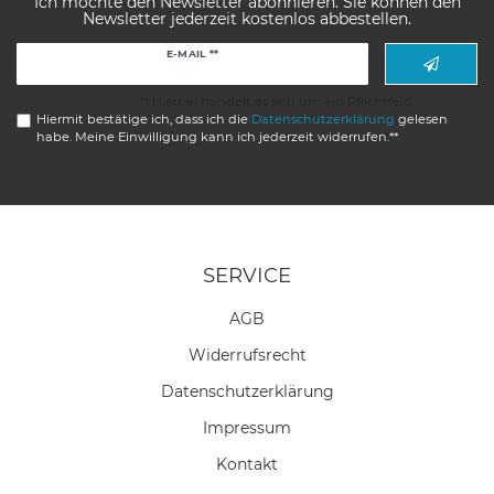
Ich möchte den Newsletter abonnieren. Sie können den
Newsletter jederzeit kostenlos abbestellen.
Newsletter
E-MAIL **
Honig
** Hierbei handelt es sich um ein Pflichtfeld.
Hiermit bestätige ich, dass ich die
Daten­schutz­erklärung
gelesen
habe. Meine Einwilligung kann ich jederzeit widerrufen.**
SERVICE
AGB
Widerrufs­recht
Daten­schutz­erklärung
Impressum
Kontakt