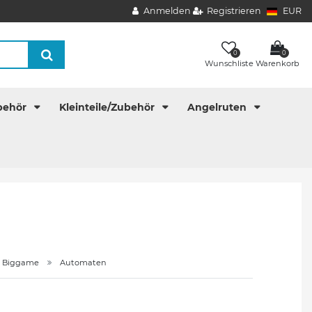
Anmelden
Registrieren
EUR
0
0
Wunschliste
Warenkorb
behör
Kleinteile/Zubehör
Angelruten
Biggame
Automaten