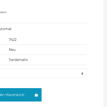
osten
utomat
7422
Neu
Sardamatic
den Warenkorb