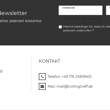
VORNAME
Newsletter
** Hierbei handelt es sich um
tter jederzeit kostenlos
ein Pflichtfeld.
Hiermit bestätige ich, dass ich di
jederzeit widerrufen.**
KONTAKT
ng
Telefon:
+49 176 24909451
Mail:
mail@trollingtreff.de