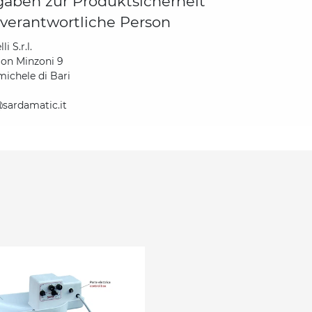
aben zur Produktsicherheit
verantwortliche Person
li S.r.l.
Don Minzoni 9
ichele di Bari
sardamatic.it