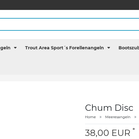
ngeln
Trout Area Sport´s Forellenangeln
Bootszu
Chum Disc
Home
Meeresangeln
*
38,00 EUR