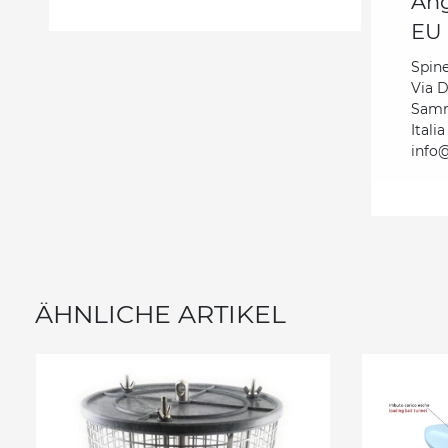
Ang
EU 
Spinel
Via 
Samm
Italia
info@
ÄHNLICHE ARTIKEL