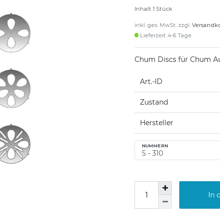
Inhalt
1
Stück
inkl. ges. MwSt. zzgl.
Versandk
Lieferzeit 4-6 Tage
Chum Discs für Chum A
Art.-ID
Zustand
Hersteller
NUMMERN
In 