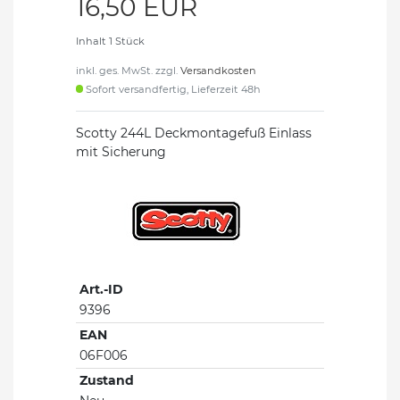
16,50 EUR
Inhalt
1
Stück
inkl. ges. MwSt. zzgl.
Versandkosten
Sofort versandfertig, Lieferzeit 48h
Scotty 244L Deckmontagefuß Einlass
mit Sicherung
Art.-ID
9396
EAN
06F006
Zustand