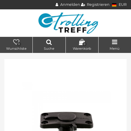
Anmelden
Registrieren
EUR
0
0
Wunschliste
Suche
Warenkorb
Menü