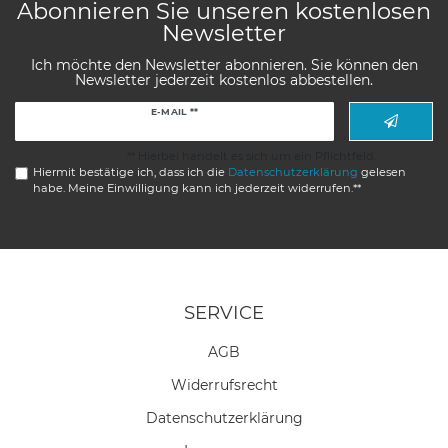
Abonnieren Sie unseren kostenlosen
Newsletter
Ich möchte den Newsletter abonnieren. Sie können den
Newsletter jederzeit kostenlos abbestellen.
Newsletter
E-MAIL **
Honig
** Hierbei handelt es sich um ein Pflichtfeld.
Hiermit bestätige ich, dass ich die
Daten­schutz­erklärung
gelesen
habe. Meine Einwilligung kann ich jederzeit widerrufen.**
SERVICE
AGB
Widerrufs­recht
Daten­schutz­erklärung