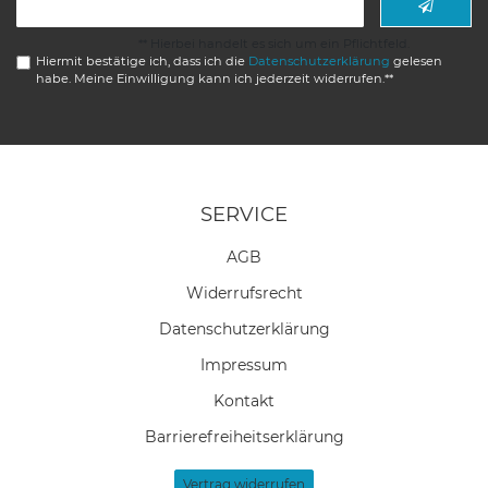
Honig
** Hierbei handelt es sich um ein Pflichtfeld.
Hiermit bestätige ich, dass ich die
Daten­schutz­erklärung
gelesen
habe. Meine Einwilligung kann ich jederzeit widerrufen.**
SERVICE
AGB
Widerrufs­recht
Daten­schutz­erklärung
Impressum
Kontakt
Barrierefreiheitserklärung
Vertrag widerrufen