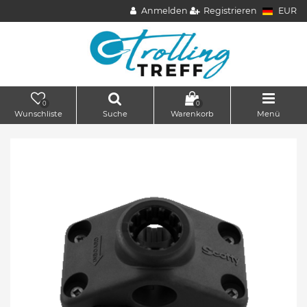
Anmelden
Registrieren
EUR
0
0
Wunschliste
Suche
Warenkorb
Menü