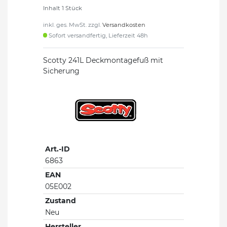
Inhalt
1
Stück
inkl. ges. MwSt. zzgl.
Versandkosten
Sofort versandfertig, Lieferzeit 48h
Scotty 241L Deckmontagefuß mit
Sicherung
Art.-ID
6863
EAN
05E002
Zustand
Neu
Hersteller