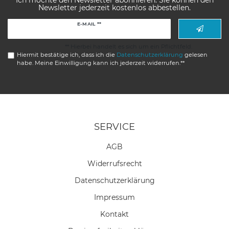
Ich möchte den Newsletter abonnieren. Sie können den
Newsletter jederzeit kostenlos abbestellen.
Newsletter
E-MAIL **
Honig
** Hierbei handelt es sich um ein Pflichtfeld.
Hiermit bestätige ich, dass ich die
Daten­schutz­erklärung
gelesen
habe. Meine Einwilligung kann ich jederzeit widerrufen.**
SERVICE
AGB
Widerrufs­recht
Daten­schutz­erklärung
Impressum
Kontakt