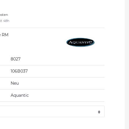
osten
eit 48h
e RM
8027
106B037
Neu
Aquantic