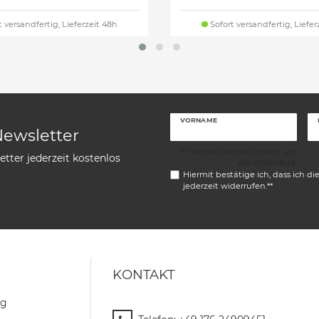
 versandfertig, Lieferzeit 48h
Sofort versandfertig, Liefer
VORNAME
Newsletter
** Hierbei handelt es sich um
tter jederzeit kostenlos
ein Pflichtfeld.
Hiermit bestätige ich, dass ich di
jederzeit widerrufen.**
KONTAKT
ng