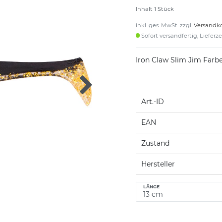
Inhalt
1
Stück
inkl. ges. MwSt. zzgl.
Versandk
Sofort versandfertig, Lieferz
Iron Claw Slim Jim Farb
Art.-ID
EAN
Zustand
Hersteller
LÄNGE