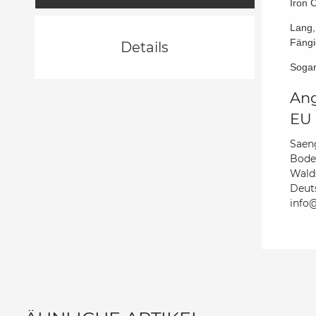
Iron 
Lang,
Fängi
Details
Sogar
Ang
EU 
Saen
Bode
Wald
Deut
info