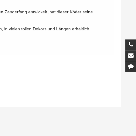
den Zanderfang entwickelt ,hat dieser Köder seine
, in vielen tollen Dekors und Längen erhältlich.
T
M
K