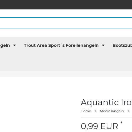
ngeln
Trout Area Sport´s Forellenangeln
Bootszu
Aquantic Ir
Home
Meeresangeln
*
0,99 EUR