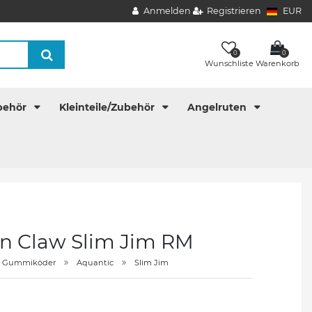
Anmelden
Registrieren
EUR
0
0
Wunschliste
Warenkorb
behör
Kleinteile/Zubehör
Angelruten
on Claw Slim Jim RM
Gummiköder
Aquantic
Slim Jim