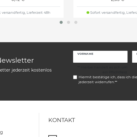
 versandfertig, Lieferzeit 48h
Sofort versandfertig, Liefer
VORNAME
Newsletter
** Hierbei handelt es sich um
tter jederzeit kostenlos
ein Pflichtfeld.
Hiermit bestätige ich, dass ich di
jederzeit widerrufen.**
KONTAKT
ng