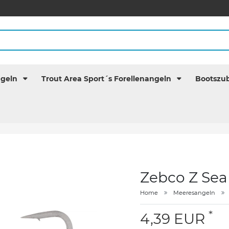
ngeln
Trout Area Sport´s Forellenangeln
Bootszu
Zebco Z Sea
Home
Meeresangeln
*
4,39 EUR