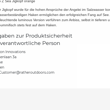
 Z Sea Jigkopf orange
r Jigkopf wurde für die hohen Ansprüche der Angelei im Salzwasser konz
asserbeständigen Haken ermöglichen den erfolgreichen Fang auf See.
tleuchtende luminous Version verführen zum Anbiss, selbst in tieferen u
ummifisch stets fest auf dem Haken.
aben zur Produktsicherheit
verantwortliche Person
ton Innovations
enlaan 3a
se
ien
Customer@ratheroutdoors.com