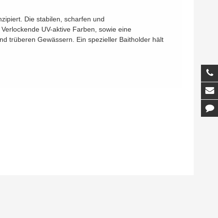
ipiert. Die stabilen, scharfen und
 Verlockende UV-aktive Farben, sowie eine
nd trüberen Gewässern. Ein spezieller Baitholder hält
T
M
K