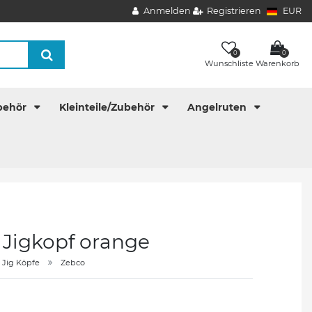
Anmelden
Registrieren
EUR
0
0
Wunschliste
Warenkorb
behör
Kleinteile/Zubehör
Angelruten
 Jigkopf orange
Jig Köpfe
Zebco