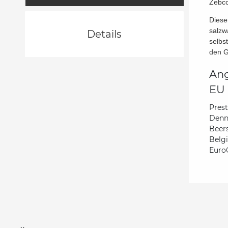
Zebco
Diese
salzw
Details
selbs
den G
Ang
EU 
Pres
Denn
Beer
Belg
Euro