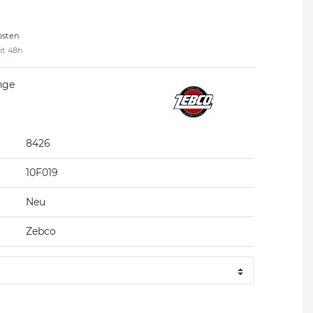
osten
eit 48h
nge
8426
10F019
Neu
Zebco