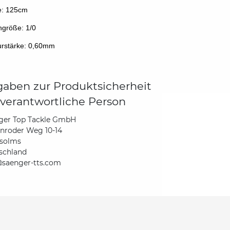
e: 125cm
größe: 1/0
rstärke: 0,60mm
aben zur Produktsicherheit
verantwortliche Person
ger Top Tackle GmbH
nroder Weg 10-14
solms
schland
@saenger-tts.com