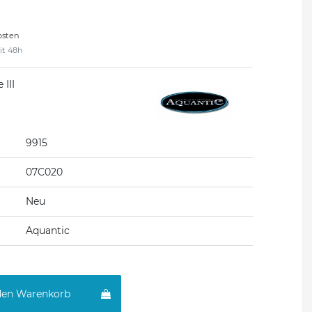
osten
eit 48h
III
9915
07C020
Neu
Aquantic
den Warenkorb