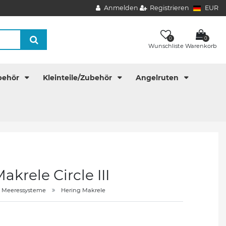
Anmelden
Registrieren
EUR
0
0
Wunschliste
Warenkorb
behör
Kleinteile/Zubehör
Angelruten
rele Circle III
Meeressysteme
Hering Makrele