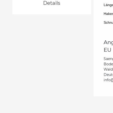
Details
Läng
Haken
Schnu
Ang
EU 
Saen
Bode
Wald
Deut
info