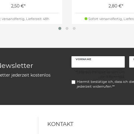
2,50 €*
2,80 €*
 versandfertig, Lieferzeit 48h
Sofort versandfertig, Liefer
VORNAME
Newsletter
** Hierbei handelt es sich um
tter jederzeit kostenlos
ein Pflichtfeld.
Hiermit bestätige ich, dass ich di
jederzeit widerrufen.**
KONTAKT