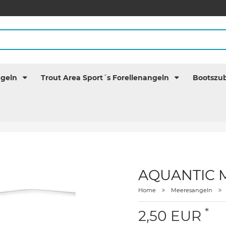
ngeln
Trout Area Sport´s Forellenangeln
Bootszu
AQUANTIC Mak
Home
Meeresangeln
*
2,50 EUR