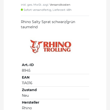
inkl. ges. MwSt. zzgl.
Versandkosten
Sofort versandfertig, Lieferzeit 48h
Rhino Salty Sprat schwarz/grün
taumelnd
Art.-ID
8945
EAN
11A016
Zustand
Neu
Hersteller
Rhino