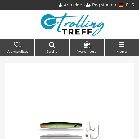
Anmelden
Registrieren
EUR
0
0
Wunschliste
Suche
Warenkorb
Menü