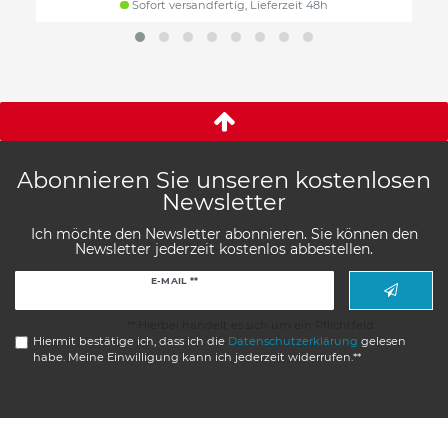
Sofort versandfertig, Lieferzeit 48h
Abonnieren Sie unseren kostenlosen
Newsletter
Ich möchte den Newsletter abonnieren. Sie können den
Newsletter jederzeit kostenlos abbestellen.
Newsletter
E-MAIL **
Honig
** Hierbei handelt es sich um ein Pflichtfeld.
Hiermit bestätige ich, dass ich die
Daten­schutz­erklärung
gelesen
habe. Meine Einwilligung kann ich jederzeit widerrufen.**