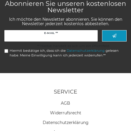
Abonnieren Sie unseren kostenlosen
Newsletter
Ich möchte den Newsletter abonnieren. Sie können den
Newsletter jederzeit kostenlos abbestellen.
Newsletter
E-MAIL **
Honig
** Hierbei handelt es sich um ein Pflichtfeld.
Hiermit bestätige ich, dass ich die
Daten­schutz­erklärung
gelesen
habe. Meine Einwilligung kann ich jederzeit widerrufen.**
SERVICE
AGB
Widerrufs­recht
Daten­schutz­erklärung