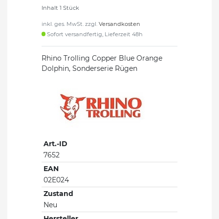
Inhalt
1
Stück
inkl. ges. MwSt. zzgl.
Versandkosten
Sofort versandfertig, Lieferzeit 48h
Rhino Trolling Copper Blue Orange
Dolphin, Sonderserie Rügen
Art.-ID
7652
EAN
02E024
Zustand
Neu
Hersteller