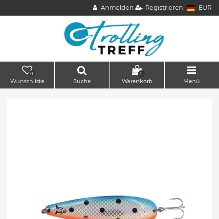
Anmelden
Registrieren
EUR
0
0
Wunschliste
Suche
Warenkorb
Menü