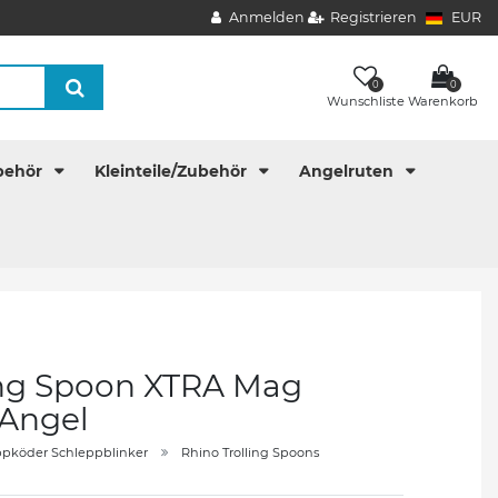
Anmelden
Registrieren
EUR
0
0
Wunschliste
Warenkorb
behör
Kleinteile/Zubehör
Angelruten
ing Spoon XTRA Mag
 Angel
ppköder Schleppblinker
Rhino Trolling Spoons