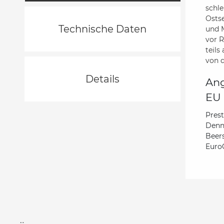
schle
Ostse
Technische Daten
und M
vor R
teils
von 
Details
Ang
EU 
Pres
Denn
Beer
Euro