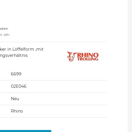
osten
eit 48h
er in Löffelform ,mit
ngsverhältnis
6699
02E046
Neu
Rhino