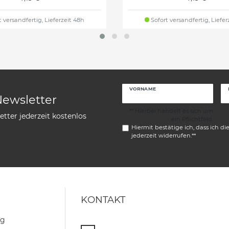
 versandfertig, Lieferzeit 48h
Sofort versandfertig, Liefer
VORNAME
Newsletter
** Hierbei handelt es sich um
tter jederzeit kostenlos
ein Pflichtfeld.
Hiermit bestätige ich, dass ich di
jederzeit widerrufen.**
KONTAKT
ng