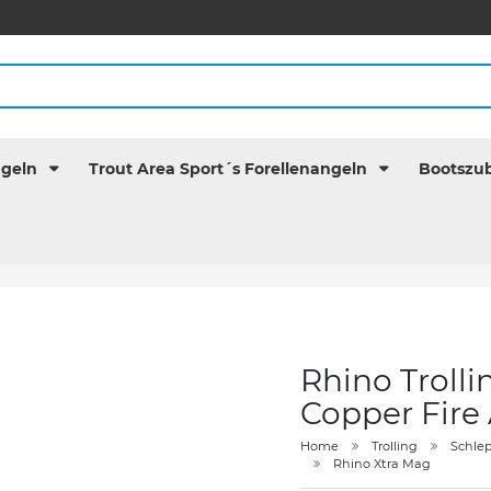
ngeln
Trout Area Sport´s Forellenangeln
Bootszu
Rhino Troll
Copper Fire
Home
Trolling
Schle
Rhino Xtra Mag