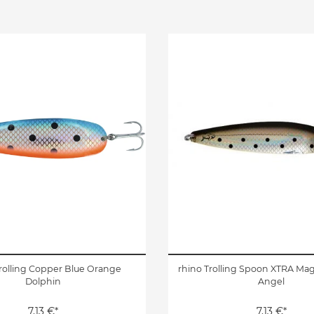
rolling Copper Blue Orange
rhino Trolling Spoon XTRA Mag
Dolphin
Angel
7,13 €*
7,13 €*