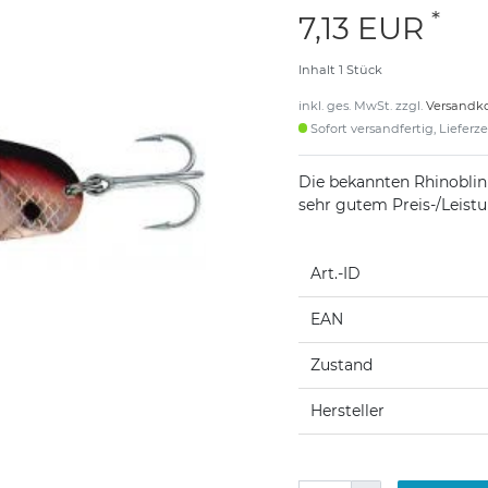
*
7,13 EUR
Inhalt
1
Stück
inkl. ges. MwSt. zzgl.
Versandk
Sofort versandfertig, Lieferz
Die bekannten Rhinoblink
sehr gutem Preis-/Leistu
Art.-ID
EAN
Zustand
Hersteller