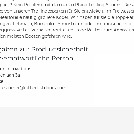
ppen? Kein Problem mit den neuen Rhino Trolling Spoons. Diese
e von unseren Trollingexperten für Sie entwickelt. Im Freiwas
eerforelle häufig größere Köder. Wir haben für sie die Topp-Fa
ügen, Fehmarn, Bornholm, Simrishamn oder im finnischen Golf f
 aggressive Laufverhalten reizt auch träge Räuber zum Anbiss un
den meisten Booten gefahren wird.
aben zur Produktsicherheit
verantwortliche Person
ton Innovations
enlaan 3a
se
Customer@ratheroutdoors.com