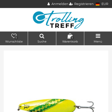
Anmelden
Registrieren
EUR
0
0
Wunschliste
Suche
Warenkorb
Menü