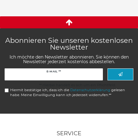
Abonnieren Sie unseren kostenlosen
Newsletter
Ich möchte den Newsletter abonnieren. Sie können den
Newsletter jederzeit kostenlos abbestellen.
Newsletter
E-MAIL **
Honig
** Hierbei handelt es sich um ein Pflichtfeld.
Hiermit bestätige ich, dass ich die
Daten­schutz­erklärung
gelesen
habe. Meine Einwilligung kann ich jederzeit widerrufen.**
SERVICE