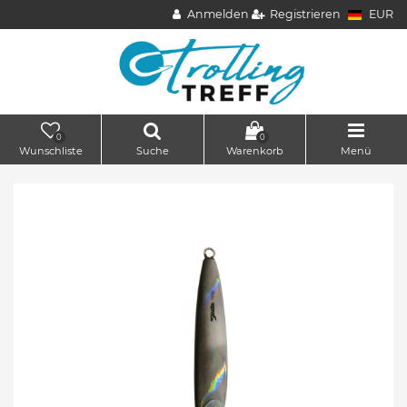
Anmelden
Registrieren
EUR
0
0
Wunschliste
Suche
Warenkorb
Menü